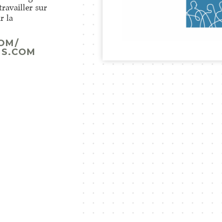
ravailler sur
r la
OM/
ES.COM