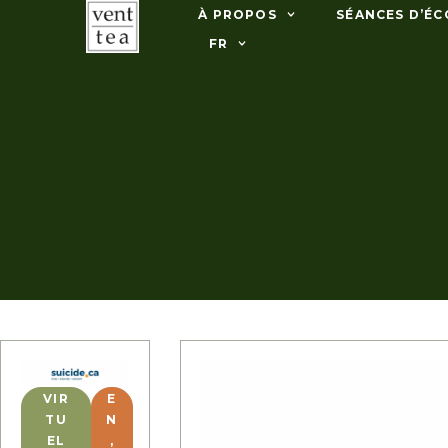
À PROPOS
SÉANCES D’ÉC
FR
VIR
E
TU
N
EL
,