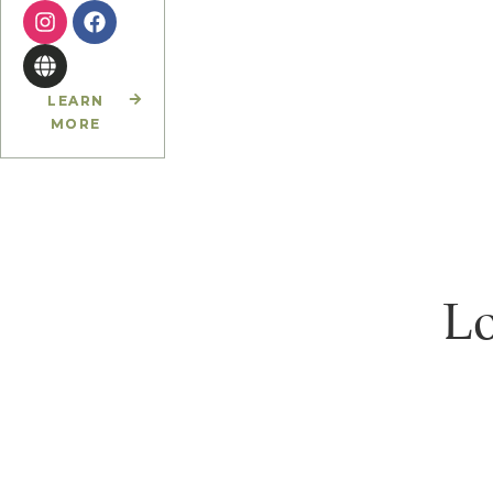
LEARN
MORE
Lo