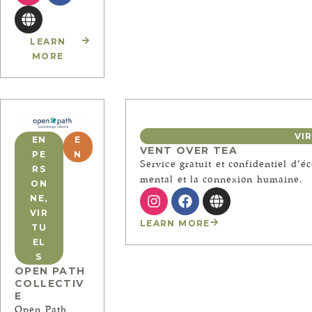
LEARN
MORE
VI
EN
E
VENT OVER TEA
PE
N
Service gratuit et confidentiel d’é
RS
mental et la connexion humaine.
ON
NE
,
VIR
LEARN MORE
TU
EL
S
OPEN PATH
COLLECTIV
E
Open Path