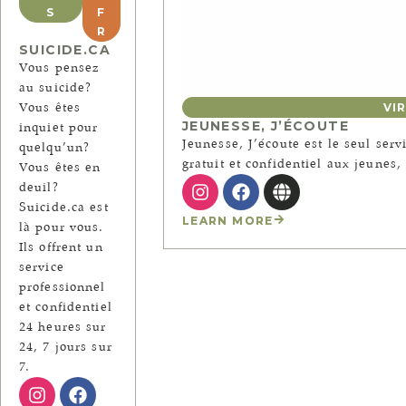
S
F
R
SUICIDE.CA
Vous pensez
au suicide?
Vous êtes
VI
JEUNESSE, J’ÉCOUTE
inquiet pour
Jeunesse, J’écoute est le seul ser
quelqu’un?
gratuit et confidentiel aux jeunes,
Vous êtes en
deuil?
Suicide.ca est
LEARN MORE
là pour vous.
Ils offrent un
service
professionnel
et confidentiel
24 heures sur
24, 7 jours sur
7.