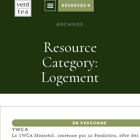
RÉSERVEZ
ARCHIVES
Resource
Category:
Logement
EN PERSONNE
YWCA
La YWCA Montréal, soutenue par sa Fondation, offre des s