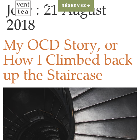
Jour :
21 August
RÉSERVEZ
2018
My OCD Story, or
How I Climbed back
up the Staircase