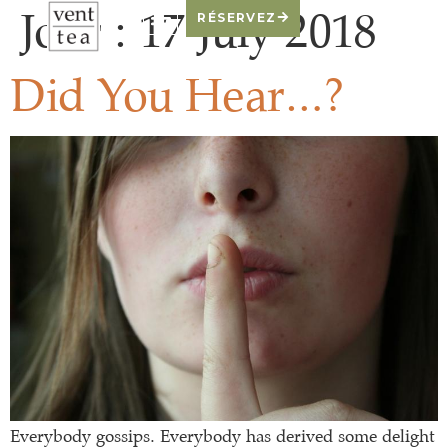
Jour :
17 July 2018
RÉSERVEZ
Did You Hear…?
Everybody gossips. Everybody has derived some delight